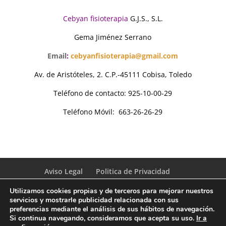
Cebyan fisioterapia
G.J.S., S.L.
Gema Jiménez Serrano
Email
:
cebyanfisioterapia@gmail.com
Av. de Aristóteles, 2. C.P.-45111 Cobisa, Toledo
Teléfono de contacto: 925-10-00-29
Teléfono Móvil: 663-26-26-29
Aviso Legal
Politica de Privacidad
Más información sobre las cookies
Utilizamos cookies propias y de terceros para mejorar nuestros
Política de cookies
servicios y mostrarle publicidad relacionada con sus
preferencias mediante el análisis de sus hábitos de navegación.
Si continua navegando, consideramos que acepta su uso.
Ir a