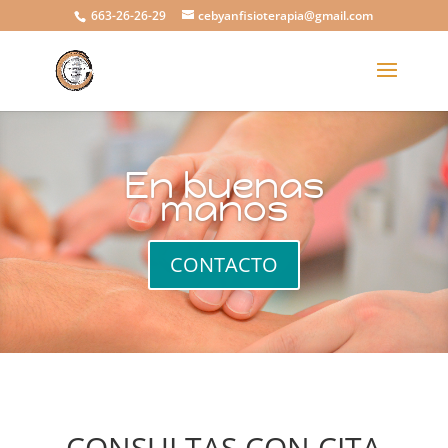
663-26-26-29
cebyanfisioterapia@gmail.com
En buenas
manos
CONTACTO
CONSULTAS CON CITA